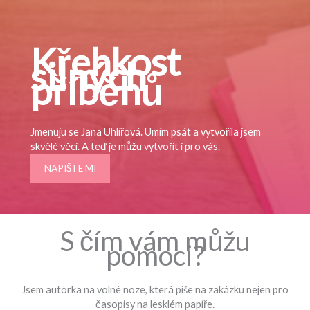
Křehkost
silných
příběhů
Jmenuju se Jana Uhlířová. Umím psát a vytvořila jsem
skvělé věci. A teď je můžu vytvořit i pro vás.
NAPIŠTE MI
S čím vám můžu
pomoci?
Jsem autorka na volné noze, která píše na zakázku nejen pro
časopisy na lesklém papíře.