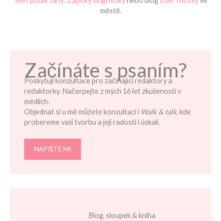
Svět podle Jany: Zápisky singl holky
nebo blog
Dvě Třicítky
ve
městě.
Začínáte s psaním?
Poskytuji konzultace pro začínající redaktory a
redaktorky. Načerpejte z mých 16 let zkušeností v
médiích.
Objednat si u mě můžete konzultaci i
Walk & talk
, kde
probereme vaši tvorbu a její radosti i úskalí.
NAPIŠTE MI
Blog, sloupek & kniha