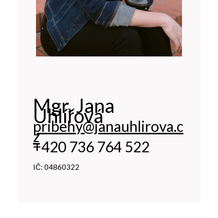
Mgr. Jana
Uhlířová
pribehy@janauhlirova.c
z
+420 736 764 522
IČ: 04860322