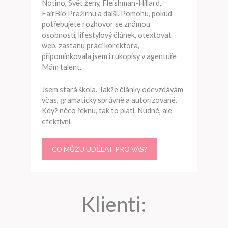
Notino, Svět ženy, Fleishman-Hillard,
FairBio Pražírnu a další. Pomohu, pokud
potřebujete rozhovor se známou
osobností, lifestylový článek, otextovat
web, zastanu práci korektora,
připomínkovala jsem i rukopisy v agentuře
Mám talent.
Jsem stará škola. Takže články odevzdávám
včas, gramaticky správně a autorizované.
Když něco řeknu, tak to platí. Nudné, ale
efektivní.
CO MŮŽU UDĚLAT PRO VÁS?
Klienti: