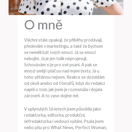
O mně
Všichni stále opakují, že příběhy prodávají,
především v marketingu, a také že bychom
se neměli bát svých emocí. Já se emocí
nebojím. Já je jen tolik neprojevuji.
Schovávám si je pro své psaní. A pak se
mnozí smějí i pláčou nad mými texty. Já u
toho většinou nejsem. Reakce se dozvídám
od okolí anebo od čtenářů, když do redakcí
napíší o tom, jak jsem je rozesmála i dojala
zároveň. A to zase dojme mě.
V uplynulých 16 letech jsem působila jako
redaktorka, editorka, produkční,
šéfredaktorka i vedoucí vydání. Psala jsem
nebo píšu pro What News, Perfect Woman,