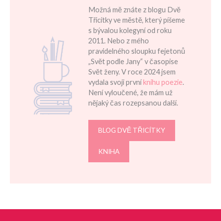
Možná mě znáte z blogu Dvě
Třicítky ve městě, který píšeme
s bývalou kolegyní od roku
2011. Nebo z mého
pravidelného sloupku fejetonů
„Svět podle Jany“ v časopise
Svět ženy. V roce 2024 jsem
vydala svoji první
knihu poezie
.
Není vyloučené, že mám už
nějaký čas rozepsanou další.
BLOG DVĚ TŘICÍTKY
KNIHA