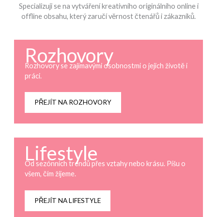
Specializuji se na vytváření kreativního originálního online i
offline obsahu, který zaručí věrnost čtenářů i zákazníků.
Rozhovory
Rozhovory se zajímavými osobnostmi o jejich životě i
práci.
PŘEJÍT NA ROZHOVORY
Lifestyle
Od sezónních trendů přes vztahy nebo krásu. Píšu o
všem, čím žijeme.
PŘEJÍT NA LIFESTYLE